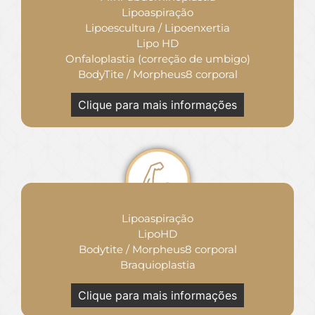
Lipoaspiração
Lipoescultura / Lipoenxertia
Lipo HD
Onfaloplastia (correção de umbigo)
BodyTite / Morpheus8 corporal
Clique para mais informações
Lipoaspiração
LipoHD
Bodytite / Morpheus8 corporal
Braquioplastia
Clique para mais informações