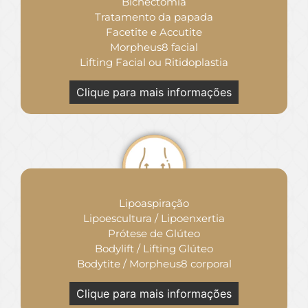
Bichectomia
Tratamento da papada
Facetite e Accutite
Morpheus8 facial
Lifting Facial ou Ritidoplastia
Clique para mais informações
Lipoaspiração
Lipoescultura / Lipoenxertia
Prótese de Glúteo
Bodylift / Lifting Glúteo
Bodytite / Morpheus8 corporal
Clique para mais informações