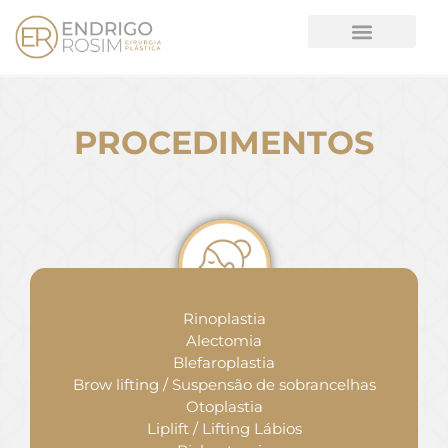
PROCEDIMENTOS
Rinoplastia
Alectomia
Blefaroplastia
Brow lifting / Suspensão de sobrancelhas
Otoplastia
Liplift / Lifting Lábios